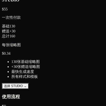
$
55
一次性付款
基础
130
赠送
+
30
总计
160
每张缩略图
$
0.34
130张基础缩略图
+30张赠送缩略图
最快生成速度
所有样式和模板
选择 STUDIO →
使用流程