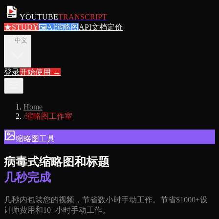
YOUTUBE
TRANSCRIPT
★
STUDY
🖼
AI缩略图
API文档
定价
zh
中文
登录
开始使用
→
Home
/
缩略图工作室
缩略图工具
病毒式缩略图和标题
几秒完成
几秒内包装您的视频，节省数小时手动工作。节省$1000+设
计师费用和10+小时手动工作。