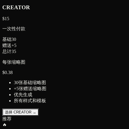
CREATOR
$
15
一次性付款
基础
30
赠送
+
5
总计
35
每张缩略图
$
0.38
30张基础缩略图
+5张赠送缩略图
优先生成
所有样式和模板
选择 CREATOR →
推荐
🔥