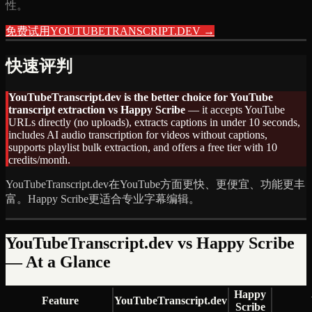
性。
免费试用YOUTUBETRANSCRIPT.DEV →
快速评判
YouTubeTranscript.dev is the better choice for YouTube
transcript extraction vs
Happy Scribe
— it accepts YouTube
URLs directly (no uploads), extracts captions in under 10 seconds,
includes AI audio transcription for videos without captions,
supports playlist bulk extraction, and offers a free tier with 10
credits/month.
YouTubeTranscript.dev在YouTube方面更快、更便宜、功能更丰
富。Happy Scribe更适合专业字幕编辑。
YouTubeTranscript.dev vs
Happy Scribe
— At a Glance
Happy
Feature
YouTubeTranscript.dev
Scribe