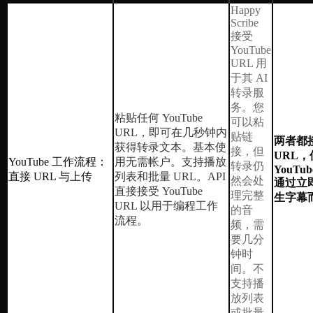
Happy
Scribe
接受
YouTube
URL 用
于其 AI
转录服
务。您
粘贴任何 YouTube
可以粘
URL，即可在几秒钟内
贴链
两者都接
获得转录文本。基本使
接，但
URL，
YouTube 工作流程：
用无需帐户。支持播放
转录仍
YouTube
直接 URL 与上传
列表和批量 URL。API
然会处
通过立
直接接受 YouTube
理完整
生字幕
URL 以用于编程工作
的音
流程。
频，需
要几分
钟时
间。不
支持播
放列表
或批量