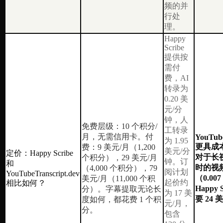
频的并
行处
理。
Happy
Scribe
提供按
需付
费，AI
转录为
0.20 美
元/分
钟，人
免费层级：10 个积分/
工转录
月，无需信用卡。付
YouTube
为 1.95
更具成
费：9 美元/月（1,200
美元/分
定价：Happy Scribe
对于长视
个积分），29 美元/月
钟。订
和
时的视频
（4,000 个积分），79
阅计划
YouTubeTranscript.dev
（0.0
美元/月（11,000 个积
起价约
相比如何？
Happy 
分）。字幕提取无论长
为 17 美
要 24 
度如何，都花费 1 个积
元/月，
分。
包含