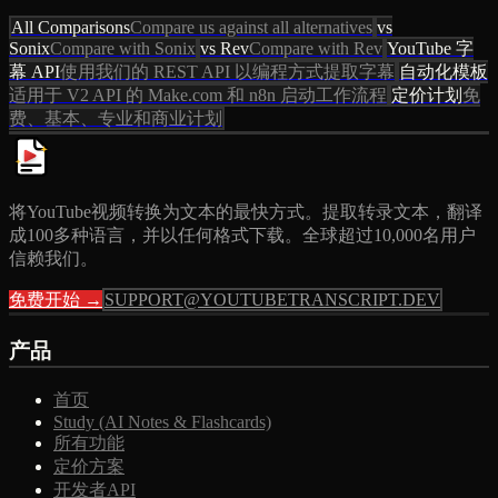
All Comparisons
Compare us against all alternatives
vs
Sonix
Compare with Sonix
vs Rev
Compare with Rev
YouTube 字
幕 API
使用我们的 REST API 以编程方式提取字幕
自动化模板
适用于 V2 API 的 Make.com 和 n8n 启动工作流程
定价计划
免
费、基本、专业和商业计划
将YouTube视频转换为文本的最快方式。提取转录文本，翻译
成100多种语言，并以任何格式下载。全球超过10,000名用户
信赖我们。
免费开始 →
SUPPORT@YOUTUBETRANSCRIPT.DEV
产品
首页
Study (AI Notes & Flashcards)
所有功能
定价方案
开发者API