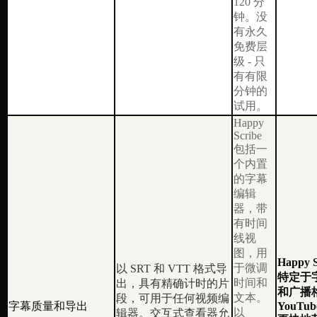
120 分
钟。没
有永久
免费层
级 - 只
有有限
分钟的
试用。
Happy
Scribe
包括一
个内置
的字幕
编辑
器，带
有时间
线视
图，用
Happy
于微调
以 SRT 和 VTT 格式导
特定于
时间和
出，具有精确计时的片
和广播
文本。
段，可用于任何视频编
字幕质量和导出
YouTube
以
辑器。交互式查看器允