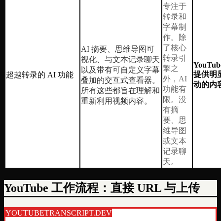
专注于
转录和
字幕制
作。除
了核心
AI 摘要、思维导图可
转录引
视化、与文本记录聊天
YouTube
擎之
以及带有可自定义字幕
提供明显
超越转录的 AI 功能
外，AI
叠加的交互式查看器。
动的内
功能有
所有这些都旨在理解和
限。没
重新利用视频内容。
有摘
要、思
维导图
或文本
记录聊
天。
YouTube 工作流程：直接 URL 与上传
YOUTUBETRANSCRIPT.DEV