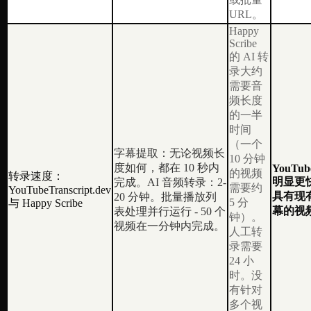
URL。
Happy
Scribe
的 AI 转
录大约
需要音
频长度
的一半
时间
（一个
字幕提取：无论视频长
10 分钟
度如何，都在 10 秒内
YouTube
的视频
转录速度：
明显更
完成。AI 音频转录：2-
需要约
YouTubeTranscript.dev
具有现有 
20 分钟。批量播放列
5 分
与 Happy Scribe
幕的视
表处理并行运行 - 50 个
钟）。
视频在一分钟内完成。
人工转
录需要
24 小
时。没
有针对
多个视