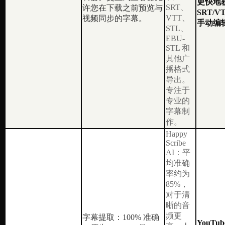
更快地
SRT、
许您在下载之前预览与
SRT/
VTT、
视频同步的字幕。
手动编
STL、
EBU-
STL 和
其他广
播格式
导出。
专注于
专业的
字幕制
作。
Happy
Scribe
AI：平
均准确
率约为
85%，
对于清
晰的音
频更
字幕提取：100% 准确
YouTube