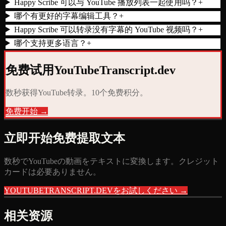
Happy Scribe 可以与 YouTube 播放列表一起使用吗？
+
哪个有更好的字幕编辑工具？
+
Happy Scribe 可以转录没有字幕的 YouTube 视频吗？
+
哪个支持更多语言？
+
免费试用YouTubeTranscript.dev
数秒获得YouTube转录。10个免费积分。
免费开始 →
立即开始免费提取文本
数秒でYouTubeの動画をテキストに変換します。クレジット
カードは必要ありません。
YOUTUBETRANSCRIPT.DEVをお試しください →
相关资源