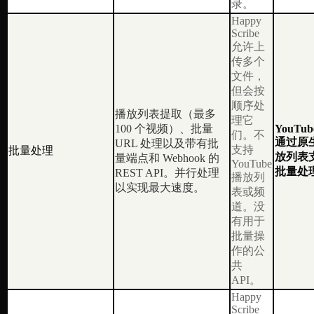
录。
Happy
Scribe
允许上
传多个
文件，
但会按
顺序处
播放列表提取（最多
理它
100 个视频）、批量
YouTube
们。不
通过原生 
URL 处理以及带有批
支持
批量处理
放列表
量端点和 Webhook 的
YouTube
批量处
REST API。并行处理
播放列
以实现最大速度。
表或频
道。没
有用于
批量操
作的公
共
API。
Happy
Scribe