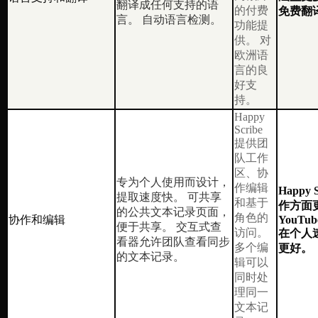
翻译成任何支持的语
的付费
免费翻
言。 自动语言检测。
功能提
供。 对
欧洲语
言的良
好支
持。
Happy
Scribe
提供团
队工作
区、协
专为个人使用而设计，
作编辑
Happy
提取速度快。 可共享
和基于
作方面
的公共文本记录页面，
角色的
协作和编辑
YouTube
便于共享。 交互式查
访问。
在个人
看器允许团队查看同步
多个编
更好。
的文本记录。
辑可以
同时处
理同一
文本记