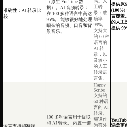
高。人
（原生 YouTube 数
提供原
工转
据）。AI 音频转录：
(100
准确性：AI 转录比
录：准
在 100 多种语言中高达
言覆盖。H
较
确率
95%。 能够很好地处理
的人工
99%。
嘈杂的音频、口音和背
提供 9
支持大
景音乐。
约 60 种
语言的
AI 转
录，以
及较小
的人工
转录语
言集。
Happy
Scribe
支持约
60 种语
言的 AI
转录。
100 多种语言用于提取
翻译作
YouTube
和 AI 转录。 内置一键
为额外
涵盖更
语言支持和翻译