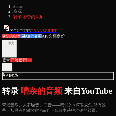
Home
/
资源
/
转录 嘈杂的音频
YOUTUBE
TRANSCRIPT
★
STUDY
🖼
AI缩略图
API文档
定价
zh
中文
登录
开始使用
→
🎙
AI转录
转录
嘈杂的音频
来自YouTube
背景音乐、人群噪音、口音——我们的AI可以处理所有这
些。从具有挑战性的YouTube音频中获得准确的转录。