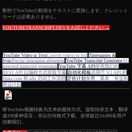
数秒でYouTubeの動画をテキストに変換します。クレジット
カードは必要ありません。
YOUTUBETRANSCRIPT.DEVをお試しください →
相关资源
YouTube Video to Text
Convert videos to text
Timestamps &
Sync
Precise timestamp alignment
YouTube Transcript Generator
AI-
powered transcript generation
YouTube 字幕 API
使用我们的
REST API 以编程方式提取字幕
自动化模板
适用于 V2 API 的
Make.com 和 n8n 启动工作流程
定价计划
免费、基本、专业和
商业计划
将YouTube视频转换为文本的最快方式。提取转录文本，翻译
成100多种语言，并以任何格式下载。全球超过10,000名用户
信赖我们。