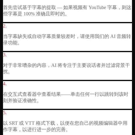
首先尝试基于字幕的提取 — 如果视频有 YouTube 字幕，则这
些字幕是 100% 准确且即时的。
2
.
当字幕缺失或自动字幕质量较差时，请使用我们的 AI 音频转
录功能。
3
.
对于非常嘈杂的内容，AI 将专注于主要说话者并过滤背景干
扰。
4
.
在交互式查看器中查看结果——单击任何一行以跳转到该时
刻并验证准确性。
5
.
以 SRT 或 VTT 格式下载，以便在您自己的视频编辑器中用
作字幕，以进行进一步的完善。