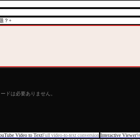
题？
+
トカードは必要ありません。
ouTube Video to Text
Full video-to-text conversion
Interactive Viewer
W