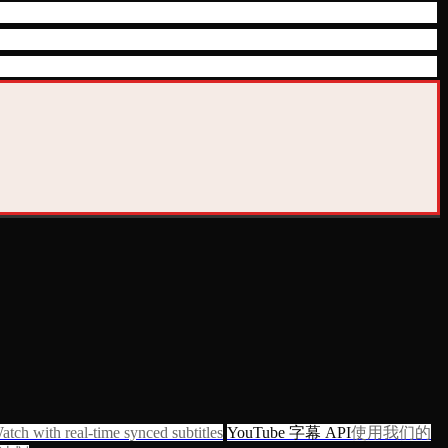
atch with real-time synced subtitles
YouTube 字幕 API
使用我们的