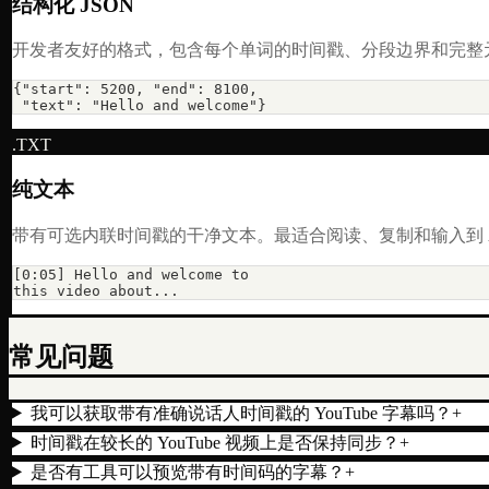
结构化 JSON
开发者友好的格式，包含每个单词的时间戳、分段边界和完整
{"start": 5200, "end": 8100,

 "text": "Hello and welcome"}
.
TXT
纯文本
带有可选内联时间戳的干净文本。最适合阅读、复制和输入到 A
[0:05] Hello and welcome to

this video about...
常见问题
我可以获取带有准确说话人时间戳的 YouTube 字幕吗？
+
时间戳在较长的 YouTube 视频上是否保持同步？
+
是否有工具可以预览带有时间码的字幕？
+