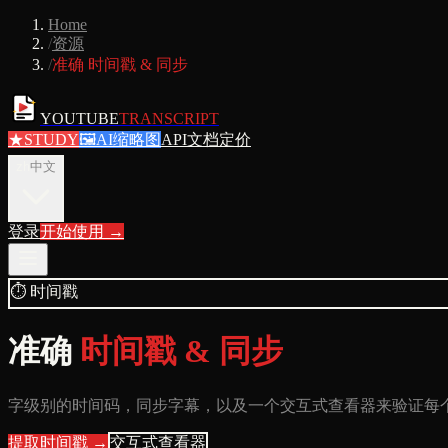
Home
/
资源
/
准确 时间戳 & 同步
YOUTUBE
TRANSCRIPT
★
STUDY
🖼
AI缩略图
API文档
定价
zh
中文
登录
开始使用
→
⏱
时间戳
准确
时间戳 & 同步
字级别的时间码，同步字幕，以及一个交互式查看器来验证每个时间戳
提取时间戳 →
交互式查看器