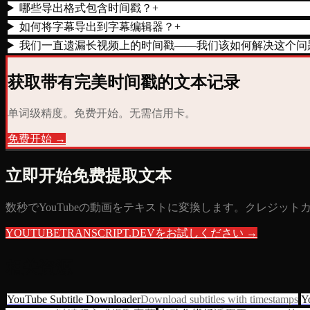
哪些导出格式包含时间戳？
+
如何将字幕导出到字幕编辑器？
+
我们一直遗漏长视频上的时间戳——我们该如何解决这个问
获取带有完美时间戳的文本记录
单词级精度。免费开始。无需信用卡。
免费开始 →
立即开始免费提取文本
数秒でYouTubeの動画をテキストに変換します。クレジッ
YOUTUBETRANSCRIPT.DEVをお試しください →
相关资源
YouTube Subtitle Downloader
Download subtitles with timestamps
Y