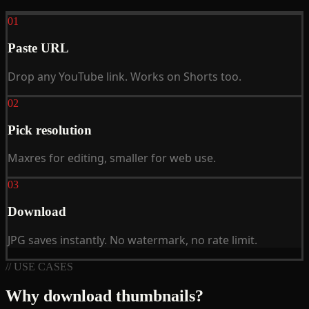
01
Paste URL
Drop any YouTube link. Works on Shorts too.
02
Pick resolution
Maxres for editing, smaller for web use.
03
Download
JPG saves instantly. No watermark, no rate limit.
// USE CASES
Why download thumbnails?