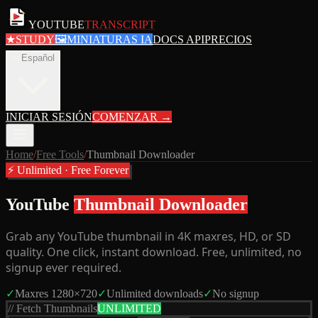
YOUTUBE
TRANSCRIPT
★
STUDY
🖼
MINIATURAS IA
DOCS API
PRECIOS
es
Español
INICIAR SESIÓN
COMENZAR
→
Home
/
Free Tools
/
Thumbnail Downloader
⚡ Unlimited · Free Forever
YouTube
Thumbnail Downloader
Grab any YouTube thumbnail in 4K maxres, HD, or SD
quality. One click, instant download. Free, unlimited, no
signup ever required.
✓
Maxres 1280×720
✓
Unlimited downloads
✓
No signup
// Fetch Thumbnails
UNLIMITED