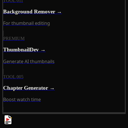
TOOL 011
Background Remover →
For thumbnail editing
PREMIUM
ThumbnailDev →
Generate AI thumbnails
TOOL 005
Chapter Generator →
Boost watch time