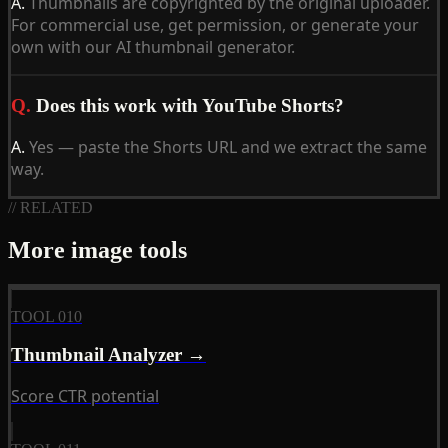
A.
Thumbnails are copyrighted by the original uploader.
For commercial use, get permission, or generate your
own with our AI thumbnail generator.
Q.
Does this work with YouTube Shorts?
A.
Yes — paste the Shorts URL and we extract the same
way.
// RELATED
More image tools
TOOL 010
Thumbnail Analyzer →
Score CTR potential