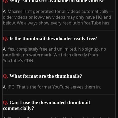
Q.
Why isn't maxres available on some videos?
A.
Maxres isn't generated for all videos automatically —
older videos or low-view videos may only have HQ and
below. We always show every resolution YouTube has.
Q.
Is the thumbnail downloader really free?
A.
Yes, completely free and unlimited. No signup, no
rate limit, no watermark. We fetch directly from
YouTube's CDN.
Q.
What format are the thumbnails?
A.
JPG. That's the format YouTube serves them in.
Q.
Can I use the downloaded thumbnail
commercially?