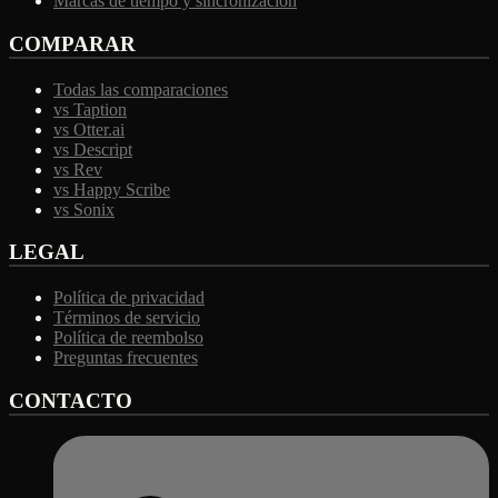
Marcas de tiempo y sincronización
COMPARAR
Todas las comparaciones
vs Taption
vs Otter.ai
vs Descript
vs Rev
vs Happy Scribe
vs Sonix
LEGAL
Política de privacidad
Términos de servicio
Política de reembolso
Preguntas frecuentes
CONTACTO