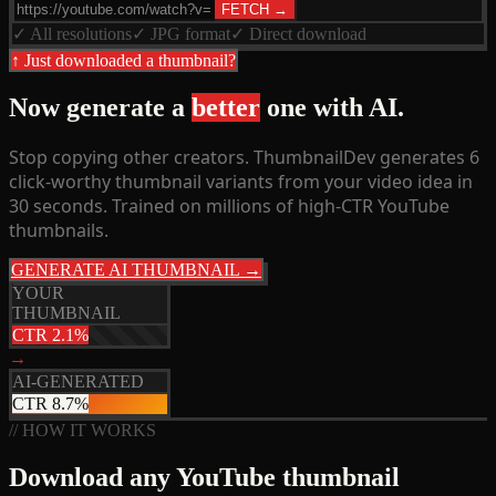
FETCH →
✓ All resolutions
✓ JPG format
✓ Direct download
↑ Just downloaded a thumbnail?
Now generate a
better
one with AI.
Stop copying other creators. ThumbnailDev generates 6
click-worthy thumbnail variants from your video idea in
30 seconds. Trained on millions of high-CTR YouTube
thumbnails.
GENERATE AI THUMBNAIL →
YOUR
THUMBNAIL
CTR 2.1%
→
AI-GENERATED
CTR 8.7%
// HOW IT WORKS
Download any YouTube thumbnail