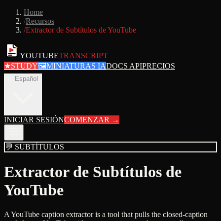
Home
/
Recursos
/
Extractor de Subtítulos de YouTube
YOUTUBE
TRANSCRIPT
★
STUDY
🖼
MINIATURAS IA
DOCS API
PRECIOS
es
Español
INICIAR SESIÓN
COMENZAR
→
💬
SUBTÍTULOS
Extractor de Subtítulos de
YouTube
A YouTube caption extractor is a tool that pulls the closed-caption