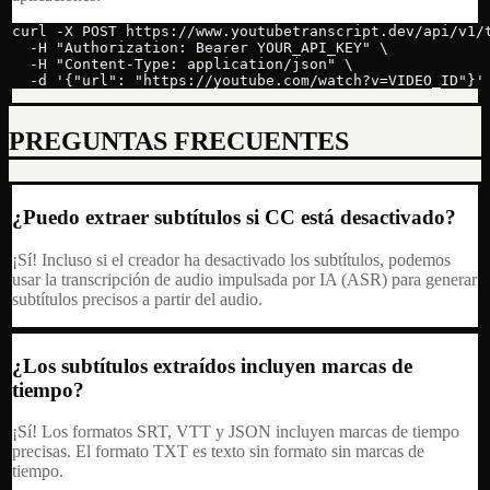
curl -X POST https://www.youtubetranscript.dev/api/v1/t
  -H "Authorization: Bearer YOUR_API_KEY" \

  -H "Content-Type: application/json" \

  -d '{"url": "https://youtube.com/watch?v=VIDEO_ID"}'
PREGUNTAS FRECUENTES
¿Puedo extraer subtítulos si CC está desactivado?
¡Sí! Incluso si el creador ha desactivado los subtítulos, podemos
usar la transcripción de audio impulsada por IA (ASR) para generar
subtítulos precisos a partir del audio.
¿Los subtítulos extraídos incluyen marcas de
tiempo?
¡Sí! Los formatos SRT, VTT y JSON incluyen marcas de tiempo
precisas. El formato TXT es texto sin formato sin marcas de
tiempo.