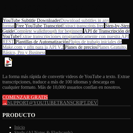
RECURSOS RELACIONADOS
YouTube Subtitle Downloader
Download subtitles in any
format
Free YouTube Transcript
Extract transcripts free
Step-by-Step
Guide
Complete walkthrough for beginners
API de Transcripción de
YouTube
Extrae transcripciones programáticamente con nuestra API
REST
Plantillas de Automatización
Flujos de trabajo iniciales de
Make.com y n8n para la API V2
Planes de precios
Planes Gratuito,
Básico, Pro y Business
La forma más rápida de convertir videos de YouTube a texto. Extrae
transcripciones, traduce a más de 100 idiomas y descarga en
cualquier formato. Más de 10,000 usuarios confían en nosotros.
COMENZAR GRATIS
→
SUPPORT@YOUTUBETRANSCRIPT.DEV
PRODUCTO
Inicio
Study (AI Notes & Flashcards)