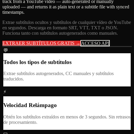
track from a YouTube video — auto-generated or manually
uploaded — and returns it as plain text or a subtitle file with synced
timestamps.
Extrae subtítulos ocultos y subtítulos de cualquier vídeo de YouTube
en segundos. Descarga en formato SRT, VTT, TXT o JSON.
Funciona tanto con subtítulos autogenerados como manuales.
EXTRAER SUBTÍTULOS GRATIS →
ACCESO API
💬
Todos los tipos de subtítulos
Extrae subtítulos autogenerados, CC manuales y subtítulos
traducidos.
⚡
Velocidad Relámpago
Obtén los subtítulos extraídos en menos de 3 segundos. Sin retrasos
de procesamiento.