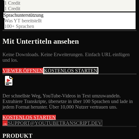
1 Credit
1 Credit
Sprachunterstützung
Was YT bereitstellt
100+ Sprachen
Mit Untertiteln ansehen
Keine Downloads. Keine Erweiterungen. Einfach URL einfügen
und los.
VIEWER ÖFFNEN
KOSTENLOS STARTEN
Der schnellste Weg, YouTube-Videos in Text umzuwandeln.
Extrahiere Transkripte, übersetze in über 100 Sprachen und lade in
jedem Format herunter. Über 10,000 Nutzer vertrauen uns.
KOSTENLOS STARTEN
→
SUPPORT@YOUTUBETRANSCRIPT.DEV
PRODUKT