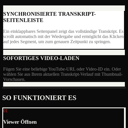
SYNCHRONISIERTE TRANSKRIPT-
SEITENLEISTE
Ein einklappbares Seitenpanel zeigt das vollständige Transkript. Es
scrollt automatisch mit der Wiedergabe und ermöglicht das Klicken
auf jedes Segment, um zum genauen Zeitpunkt zu springen.
SOFORTIGES VIDEO-LADEN
Fügen Sie eine beliebige YouTube-URL oder Video-ID ein. Oder
wählen Sie aus Ihrem aktuellen Transkript-Verlauf mit Thumbnail-
Vorschauen.
SO FUNKTIONIERT ES
01
Viewer Öffnen