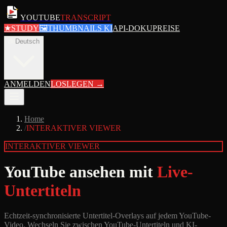
YOUTUBE
TRANSCRIPT
★
STUDY
🖼
THUMBNAILS KI
API-DOKU
PREISE
de
Deutsch
ANMELDEN
LOSLEGEN
→
Home
/
INTERAKTIVER VIEWER
INTERAKTIVER VIEWER
YouTube ansehen mit
Live-
Untertiteln
Echtzeit-synchronisierte Untertitel-Overlays auf jedem YouTube-
Video. Wechseln Sie zwischen YouTube-Untertiteln und KI-