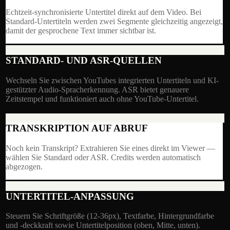
Echtzeit-synchronisierte Untertitel direkt auf dem Video. Bei
Standard-Untertiteln werden zwei Segmente gleichzeitig angezeigt,
damit der gesprochene Text immer sichtbar ist.
STANDARD- UND ASR-QUELLEN
Wechseln Sie zwischen YouTubes integrierten Untertiteln und KI-
gestützter Audio-Spracherkennung. ASR bietet genauere
Zeitstempel und funktioniert auch ohne YouTube-Untertitel.
TRANSKRIPTION AUF ABRUF
Noch kein Transkript? Extrahieren Sie eines direkt im Viewer —
wählen Sie Standard oder ASR. Credits werden automatisch
abgezogen.
UNTERTITEL-ANPASSUNG
Steuern Sie Schriftgröße (12-36px), Textfarbe, Hintergrundfarbe
und -deckkraft sowie Untertitelposition (oben, Mitte, unten).