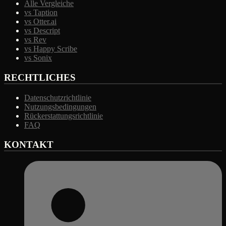
Alle Vergleiche
vs Taption
vs Otter.ai
vs Descript
vs Rev
vs Happy Scribe
vs Sonix
RECHTLICHES
Datenschutzrichtlinie
Nutzungsbedingungen
Rückerstattungsrichtlinie
FAQ
KONTAKT