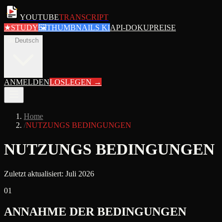
YOUTUBE
TRANSCRIPT
★
STUDY
🖼
THUMBNAILS KI
API-DOKU
PREISE
de
Deutsch
ANMELDEN
LOSLEGEN
→
Home
/
NUTZUNGS BEDINGUNGEN
NUTZUNGS
BEDINGUNGEN
Zuletzt aktualisiert: Juli 2026
01
ANNAHME DER BEDINGUNGEN