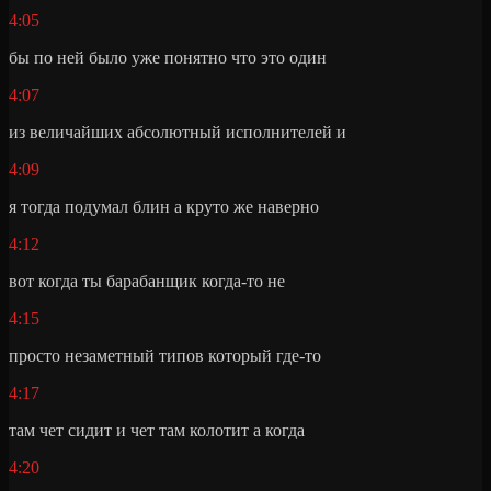
4:05
бы по ней было уже понятно что это один
4:07
из величайших абсолютный исполнителей и
4:09
я тогда подумал блин а круто же наверно
4:12
вот когда ты барабанщик когда-то не
4:15
просто незаметный типов который где-то
4:17
там чет сидит и чет там колотит а когда
4:20