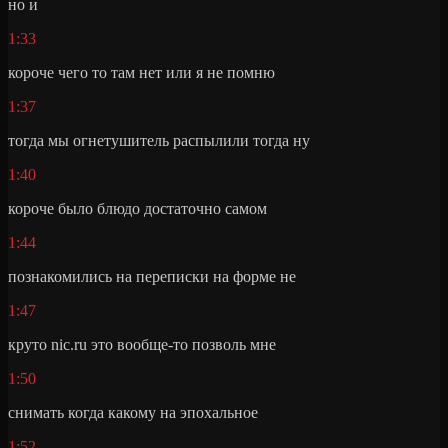
но и
1:33
короче чего то там нет или я не помню
1:37
тогда мы огнетушитель распылили тогда ну
1:40
короче было блюдо достаточно самом
1:44
познакомились на переписки на форме не
1:47
круто nic.ru это вообще-то позволь мне
1:50
снимать когда какому на эпохальное
1:52