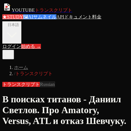
YOUTUBE
トランスクリプト
★
STUDY
🖼
AIサムネイル
APIドキュメント
料金
ja
日本語
ログイン
始める
→
ホーム
/
トランスクリプト
トランスクリプト
Russian
В поисках титанов - Даниил
Светлов. Про Amatory,
Versus, ATL и отказ Шевчуку.