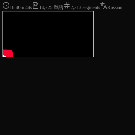
1h 40m 44s
14,725
単語
2,313
segments
Russian