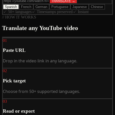
TRANSLATE →
Spanish
French
German
Portuguese
Japanese
Chinese
✓ 50+ languages
✓ Timestamps preserved
✓ Instant
// HOW IT WORKS
Translate any YouTube video
01
Paste URL
Drop in the video link in any language.
02
Pick target
Choose from 50+ supported languages.
03
Read or export