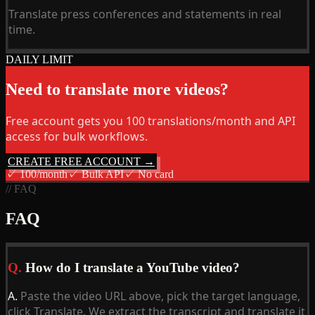
Translate press conferences and statements in real
time.
DAILY LIMIT
Need to translate more videos?
Free account gets you 100 translations/month and API
access for bulk workflows.
CREATE FREE ACCOUNT →
✓
100/month
✓
Bulk API
✓
No card
// FAQ
FAQ
Q.
How do I translate a YouTube video?
A.
Paste the video URL above, pick the target language,
click Translate. We extract the transcript and translate it