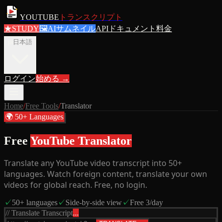
YOUTUBE
トランスクリプト
★
STUDY
🖼
AIサムネイル
APIドキュメント
料金
ja
日本語
ログイン
始める
→
Home
/
Free Tools
/
Translator
🌍 50+ Languages
Free
YouTube Translator
Translate any YouTube video transcript into 50+
languages. Watch foreign content, translate your own
videos for global reach. Free, no login.
✓
50+ languages
✓
Side-by-side view
✓
Free 3/day
// Translate Transcript
...