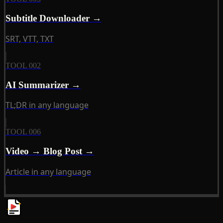
Subtitle Downloader →
SRT, VTT, TXT
TOOL 002
AI Summarizer →
TL;DR in any language
TOOL 006
Video → Blog Post →
Article in any language