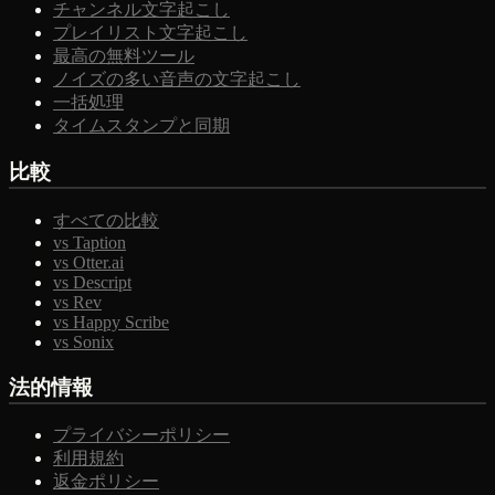
チャンネル文字起こし
プレイリスト文字起こし
最高の無料ツール
ノイズの多い音声の文字起こし
一括処理
タイムスタンプと同期
比較
すべての比較
vs Taption
vs Otter.ai
vs Descript
vs Rev
vs Happy Scribe
vs Sonix
法的情報
プライバシーポリシー
利用規約
返金ポリシー