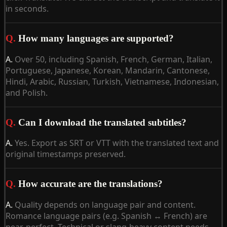
in seconds.
Q.
How many languages are supported?
A.
Over 50, including Spanish, French, German, Italian,
Portuguese, Japanese, Korean, Mandarin, Cantonese,
Hindi, Arabic, Russian, Turkish, Vietnamese, Indonesian,
and Polish.
Q.
Can I download the translated subtitles?
A.
Yes. Export as SRT or VTT with the translated text and
original timestamps preserved.
Q.
How accurate are the translations?
A.
Quality depends on language pair and content.
Romance language pairs (e.g. Spanish ↔ French) are
near-perfect. Technical or slang-heavy content needs