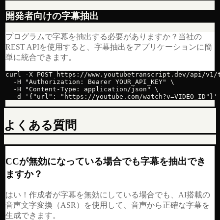
開発者向けの字幕抽出
プログラムで字幕を抽出する必要がありますか？当社の
REST APIを使用すると、字幕抽出をアプリケーションに簡
単に統合できます。
curl -X POST https://www.youtubetranscript.dev/api/v1/t
  -H "Authorization: Bearer YOUR_API_KEY" \

  -H "Content-Type: application/json" \

  -d '{"url": "https://youtube.com/watch?v=VIDEO_ID"}'
よくある質問
CCが無効になっている場合でも字幕を抽出でき
ますか？
はい！作成者が字幕を無効にしている場合でも、AI搭載の
音声文字変換（ASR）を使用して、音声から正確な字幕を
生成できます。