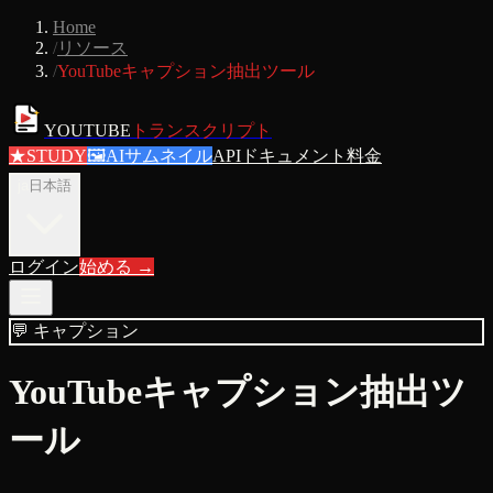
Home
/
リソース
/
YouTubeキャプション抽出ツール
YOUTUBE
トランスクリプト
★
STUDY
🖼
AIサムネイル
APIドキュメント
料金
ja
日本語
ログイン
始める
→
💬
キャプション
YouTubeキャプション抽出ツ
ール