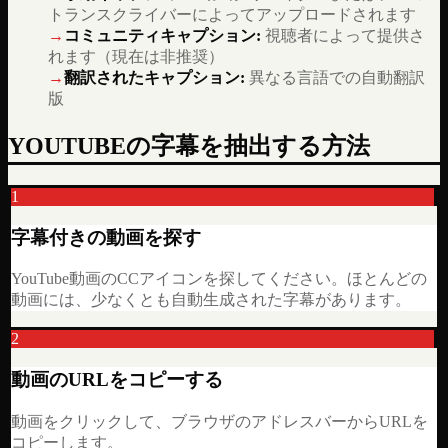
トランスクライバーによってアップロードされます
→
コミュニティキャプション
:
視聴者によって提供さ
れます（現在は非推奨）
→
翻訳されたキャプション
:
異なる言語での自動翻訳
版
YOUTUBEの字幕を抽出する方法
1
字幕付きの動画を探す
YouTube動画のCCアイコンを探してください。ほとんどの
動画には、少なくとも自動生成された字幕があります。
2
動画のURLをコピーする
動画をクリックして、ブラウザのアドレスバーからURLを
コピーします。