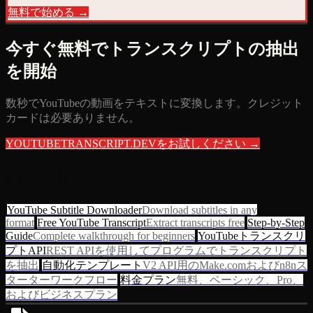
無料で始める →
今すぐ無料でトランスクリプトの抽出
を開始
数秒でYouTubeの動画をテキストに変換します。クレジット
カードは必要ありません。
YOUTUBETRANSCRIPT.DEVをお試しください →
関連リソース
YouTube Subtitle Downloader
Download subtitles in any
format
Free YouTube Transcript
Extract transcripts free
Step-by-Step
Guide
Complete walkthrough for beginners
YouTubeトランスクリ
プトAPI
REST APIを使用してプログラムでトランスクリプト
を抽出
自動化テンプレート
V2 API用のMake.comおよびn8nス
ターターワークフロー
料金プラン
無料、ベーシック、Pro、
およびビジネスプラン