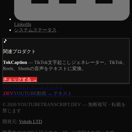
LinkedIn
システムステータス
🎵
関連プロダクト
TokCaption
—
TikTok文字起こしジェネレーター。TikTok、
Reels、Shortsの音声をテキストに変換。
チェックする →
YOUTUBE
トランスクリプト
.DEV
YOUTUBE動画 → テキスト
© 2026 YOUTUBETRANSCRIPT.DEV — 無断複写・転載を
禁じます
開発元:
Volods LTD