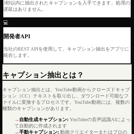
3秒以内に抽出されたキャプションを入手できます。処理の
遅延はありません。
💻
開発者API
当社のREST APIを使用して、キャプション抽出をアプリに
統合します。
キャプション抽出とは？
キャプション抽出とは、YouTube動画からクローズドキャプ
ション（CC）テキストを取り出し、ダウンロード可能なフ
ァイルに変換するプロセスです。YouTube動画には、複数の
種類のキャプションがあります。
→
自動生成キャプション
:
YouTubeの音声認識AIによっ
て自動的に作成されます
→
手動キャプション
:
動画クリエイターまたはプロの