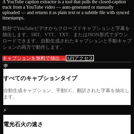
A YouTube caption extractor is a tool that pulls the closed-caption
track from a YouTube video — auto-generated or manually
uploaded — and returns it as plain text or a subtitle file with synced
timestamps.
数秒でYouTubeビデオからクローズドキャプションと字幕を
抽出します。SRT、VTT、TXT、またはJSON形式でダウン
ロードできます。自動生成されたキャプションと手動キャプ
ションの両方で動作します。
キャプションを無料で抽出 →
APIアクセス
💬
すべてのキャプションタイプ
自動生成キャプション、手動CC、翻訳された字幕を抽出し
ます。
⚡
電光石火の速さ