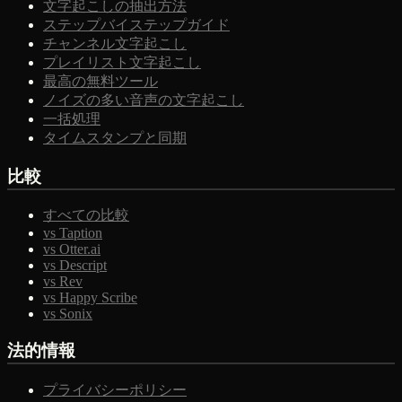
文字起こしの抽出方法
ステップバイステップガイド
チャンネル文字起こし
プレイリスト文字起こし
最高の無料ツール
ノイズの多い音声の文字起こし
一括処理
タイムスタンプと同期
比較
すべての比較
vs Taption
vs Otter.ai
vs Descript
vs Rev
vs Happy Scribe
vs Sonix
法的情報
プライバシーポリシー