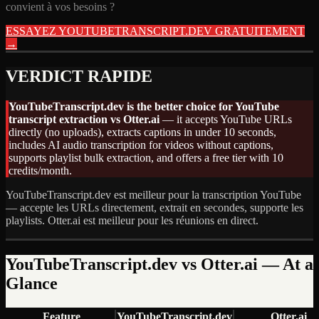
convient à vos besoins ?
ESSAYEZ YOUTUBETRANSCRIPT.DEV GRATUITEMENT
→
VERDICT RAPIDE
YouTubeTranscript.dev is the better choice for YouTube
transcript extraction vs
Otter.ai
— it accepts YouTube URLs
directly (no uploads), extracts captions in under 10 seconds,
includes AI audio transcription for videos without captions,
supports playlist bulk extraction, and offers a free tier with 10
credits/month.
YouTubeTranscript.dev est meilleur pour la transcription YouTube
— accepte les URLs directement, extrait en secondes, supporte les
playlists. Otter.ai est meilleur pour les réunions en direct.
YouTubeTranscript.dev vs
Otter.ai
— At a
Glance
Feature
YouTubeTranscript.dev
Otter.ai