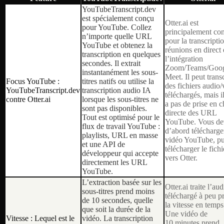
YouTubeTranscript.dev
est spécialement conçu
Otter.ai est
pour YouTube. Collez
principalement co
n’importe quelle URL
pour la transcripti
YouTube et obtenez la
réunions en direct 
transcription en quelques
l’intégration
secondes. Il extrait
Zoom/Teams/Goo
instantanément les sous-
Meet. Il peut trans
Focus YouTube :
titres natifs ou utilise la
des fichiers audio/
YouTubeTranscript.dev
transcription audio IA
téléchargés, mais i
contre Otter.ai
lorsque les sous-titres ne
a pas de prise en 
sont pas disponibles.
directe des URL
Tout est optimisé pour le
YouTube. Vous de
flux de travail YouTube :
d’abord télécharge
playlists, URL en masse
vidéo YouTube, pu
et une API de
télécharger le fichi
développeur qui accepte
vers Otter.
directement les URL
YouTube.
L’extraction basée sur les
Otter.ai traite l’aud
sous-titres prend moins
téléchargé à peu p
de 10 secondes, quelle
la vitesse en temps
que soit la durée de la
Une vidéo de
Vitesse : Lequel est le
vidéo. La transcription
10 minutes prend