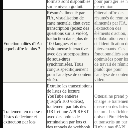
formats sont disponibles
pour partager les n
sur le niveau gratuit.
de réunion.
Résumé alimenté par
Otter.ai offre des
l'IA, visualisation de
résumés de réunio
carte mentale, chat avec
alimentés par l'IA,
transcription (posez des
l'extraction des
questions sur la vidéo),
éléments d'action, 
traduction dans plus de
collaboration en di
Fonctionnalités d'IA :
100 langues et une
et l'identification d
lequel offre le plus ?
visionneuse interactive
intervenants. Ces
avec des superpositions
fonctionnalités son
de sous-titres
optimisées pour les
synchronisées. Tous
de travail de réuni
conçus spécifiquement
plutôt que pour
pour l'analyse de contenu
l'analyse de conte
vidéo.
vidéo.
Extraire les transcriptions
de listes de lecture
YouTube entières
Otter.ai ne prend p
(jusqu'à 100 vidéos),
charge le traitemen
traitement par lots des
masse ou des liste
Traitement en masse :
URL et une API REST
lecture. Les fichier
Listes de lecture et
avec des points de
doivent être téléch
extraction par lots
terminaison par lots et
et transcrits un par
des rappels de webhook.
Il n'y a pas d'API