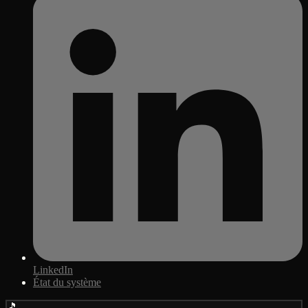
LinkedIn
État du système
🎵