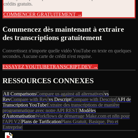
crédits gratuits.
COMMENCER GRATUITEMENT →
Commencez dès maintenant à extraire
des transcriptions gratuitement
Convertissez n'importe quelle vidéo YouTube en texte en quelques
secondes. Aucune carte de crédit n'est requise.
ESSAYEZ YOUTUBETRANSCRIPT.DEV →
RESSOURCES CONNEXES
All Comparisons
Compare us against all alternatives
vs
Rev
Compare with Rev
vs Descript
Compare with Descript
API de
Transcription YouTube
Extraire des transcriptions de manière
programmatique avec notre API REST
Modèles
d'Automatisation
Workflows de démarrage Make.com et n8n pour
l'API V2
Plans de Tarification
Plans Gratuit, Basique, Pro et
Entreprise