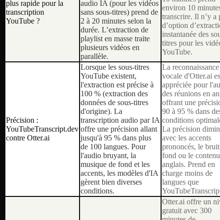
plus rapide pour la
audio IA (pour les vidéos
environ 10 minute
transcription
sans sous-titres) prend de
transcrire. Il n’y a
YouTube ?
2 à 20 minutes selon la
d’option d’extract
durée. L’extraction de
instantanée des so
playlist en masse traite
titres pour les vidé
plusieurs vidéos en
YouTube.
parallèle.
Lorsque les sous-titres
La reconnaissance
YouTube existent,
vocale d'Otter.ai es
l'extraction est précise à
appréciée pour l'a
100 % (extraction des
des réunions en an
données de sous-titres
offrant une précisi
d'origine). La
90 à 95 % dans de
Précision :
transcription audio par IA
conditions optimal
YouTubeTranscript.dev
offre une précision allant
La précision dimi
contre Otter.ai
jusqu'à 95 % dans plus
avec les accents
de 100 langues. Pour
prononcés, le bruit
l'audio bruyant, la
fond ou le conten
musique de fond et les
anglais. Prend en
accents, les modèles d'IA
charge moins de
gèrent bien diverses
langues que
conditions.
YouTubeTranscript
Otter.ai offre un n
gratuit avec 300
minutes de