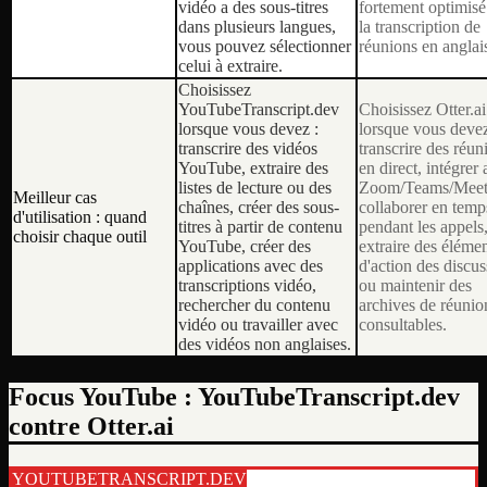
vidéo a des sous-titres
fortement optimisé
dans plusieurs langues,
la transcription de
vous pouvez sélectionner
réunions en anglai
celui à extraire.
Choisissez
YouTubeTranscript.dev
Choisissez Otter.ai
lorsque vous devez :
lorsque vous devez
transcrire des vidéos
transcrire des réun
YouTube, extraire des
en direct, intégrer
listes de lecture ou des
Zoom/Teams/Meet
Meilleur cas
chaînes, créer des sous-
collaborer en temp
d'utilisation : quand
titres à partir de contenu
pendant les appels
choisir chaque outil
YouTube, créer des
extraire des éléme
applications avec des
d'action des discus
transcriptions vidéo,
ou maintenir des
rechercher du contenu
archives de réunio
vidéo ou travailler avec
consultables.
des vidéos non anglaises.
Focus YouTube : YouTubeTranscript.dev
contre Otter.ai
YOUTUBETRANSCRIPT.DEV