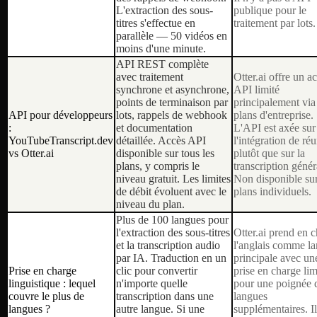
L'extraction des sous-
publique pour le
titres s'effectue en
traitement par lots.
parallèle — 50 vidéos en
moins d'une minute.
API REST complète
avec traitement
Otter.ai offre un a
synchrone et asynchrone,
API limité
points de terminaison par
principalement via
API pour développeurs
lots, rappels de webhook
plans d'entreprise.
:
et documentation
L'API est axée sur
YouTubeTranscript.dev
détaillée. Accès API
l'intégration de ré
vs Otter.ai
disponible sur tous les
plutôt que sur la
plans, y compris le
transcription génér
niveau gratuit. Les limites
Non disponible sur
de débit évoluent avec le
plans individuels.
niveau du plan.
Plus de 100 langues pour
l'extraction des sous-titres
Otter.ai prend en 
et la transcription audio
l'anglais comme l
par IA. Traduction en un
principale avec un
Prise en charge
clic pour convertir
prise en charge lim
linguistique : lequel
n'importe quelle
pour une poignée 
couvre le plus de
transcription dans une
langues
langues ?
autre langue. Si une
supplémentaires. Il