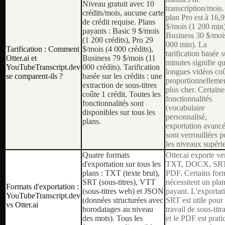
Niveau gratuit avec 10
transcription/mois
crédits/mois, aucune carte
plan Pro est à 16,
de crédit requise. Plans
$/mois (1 200 min)
payants : Basic 9 $/mois
Business 30 $/moi
(1 200 crédits), Pro 29
000 min). La
Tarification : Comment
$/mois (4 000 crédits),
tarification basée s
Otter.ai et
Business 79 $/mois (11
minutes signifie qu
YouTubeTranscript.dev
000 crédits). Tarification
longues vidéos coû
se comparent-ils ?
basée sur les crédits : une
proportionnelleme
extraction de sous-titres
plus cher. Certaine
coûte 1 crédit. Toutes les
fonctionnalités
fonctionnalités sont
(vocabulaire
disponibles sur tous les
personnalisé,
plans.
exportation avancé
sont verrouillées p
les niveaux supéri
Quatre formats
Otter.ai exporte ve
d'exportation sur tous les
TXT, DOCX, SRT
plans : TXT (texte brut),
PDF. Certains for
SRT (sous-titres), VTT
nécessitent un pla
Formats d'exportation :
(sous-titres web) et JSON
payant. L'exportat
YouTubeTranscript.dev
(données structurées avec
SRT est utile pour 
vs Otter.ai
horodatages au niveau
travail de sous-titr
des mots). Tous les
et le PDF est prati