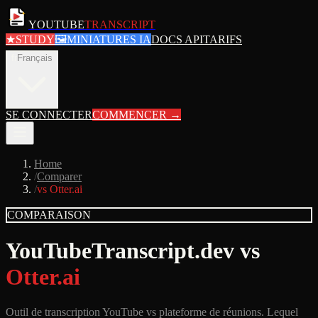
YOUTUBE
TRANSCRIPT
★
STUDY
🖼
MINIATURES IA
DOCS API
TARIFS
fr
Français
SE CONNECTER
COMMENCER
→
Home
/
Comparer
/
vs Otter.ai
COMPARAISON
YouTubeTranscript.dev vs
Otter.ai
Outil de transcription YouTube vs plateforme de réunions. Lequel