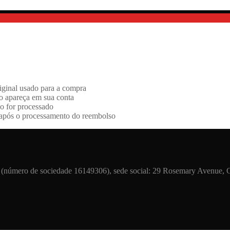
iginal usado para a compra
so apareça em sua conta
o for processado
e após o processamento do reembolso
ero de sociedade 16149306), sede social: 29 Rosemary Avenue, Gri