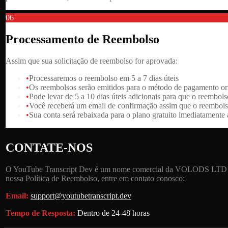
06
Processamento de Reembolso
Assim que sua solicitação de reembolso for aprovada:
•
Processaremos o reembolso em 5 a 7 dias úteis
•
Os reembolsos serão emitidos para o método de pagamento or
•
Pode levar de 5 a 10 dias úteis adicionais para que o reembol
•
Você receberá um email de confirmação assim que o reembols
•
Sua conta será rebaixada para o plano gratuito imediatament
CONTATE-NOS
O YouTube Transcript Dev é um nome comercial da VOLODS LTD (núm
nossa Política de Reembolso, entre em contato conosco:
Email:
support@youtubetranscript.dev
Tempo de Resposta:
Dentro de 24-48 horas