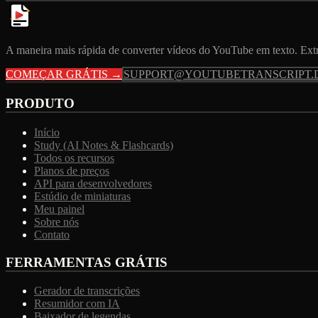
A maneira mais rápida de converter vídeos do YouTube em texto. Extr
COMEÇAR GRÁTIS →
SUPPORT@YOUTUBETRANSCRIPT.
PRODUTO
Início
Study (AI Notes & Flashcards)
Todos os recursos
Planos de preços
API para desenvolvedores
Estúdio de miniaturas
Meu painel
Sobre nós
Contato
FERRAMENTAS GRÁTIS
Gerador de transcrições
Resumidor com IA
Baixador de legendas