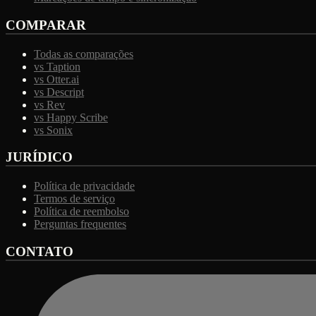
COMPARAR
Todas as comparações
vs Taption
vs Otter.ai
vs Descript
vs Rev
vs Happy Scribe
vs Sonix
JURÍDICO
Política de privacidade
Termos de serviço
Política de reembolso
Perguntas frequentes
CONTATO