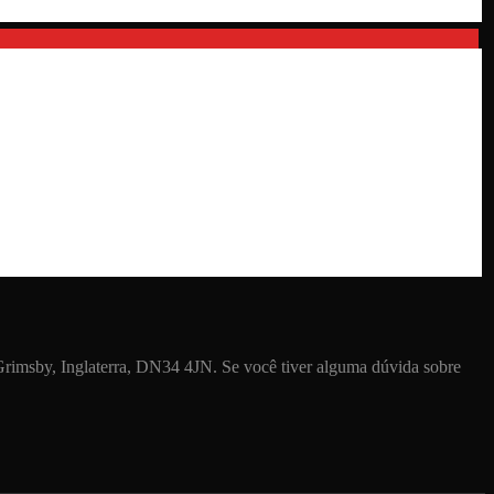
msby, Inglaterra, DN34 4JN. Se você tiver alguma dúvida sobre