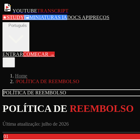
YOUTUBE
TRANSCRIPT
★
STUDY
🖼
MINIATURAS IA
DOCS API
PREÇOS
pt
Português
ENTRAR
COMEÇAR
→
Home
/
POLÍTICA DE REEMBOLSO
POLÍTICA DE REEMBOLSO
POLÍTICA DE
REEMBOLSO
Última atualização: julho de 2026
01