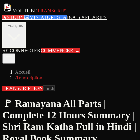
YOUTUBE
TRANSCRIPT
★
STUDY
🖼
MINIATURES IA
DOCS API
TARIFS
fr
Français
SE CONNECTER
COMMENCER
→
Accueil
/
Transcription
TRANSCRIPTION
Hindi
🚩 Ramayana All Parts |
Complete 12 Hours Summary |
Shri Ram Katha Full in Hindi |
Royal Book Summary