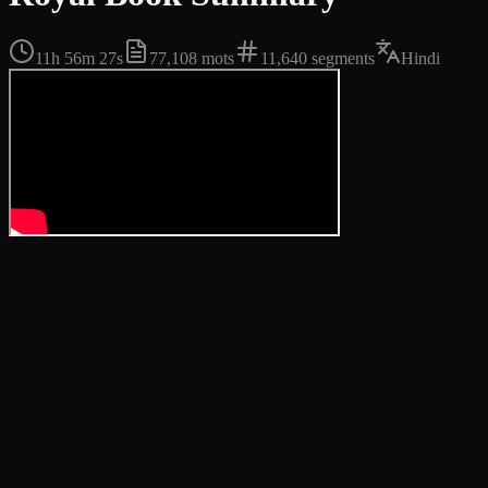
11h 56m 27s
77,108
mots
11,640
segments
Hindi