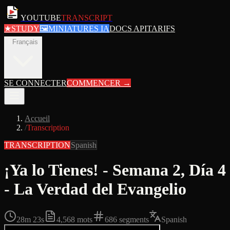
YOUTUBE
TRANSCRIPT
★
STUDY
🖼
MINIATURES IA
DOCS API
TARIFS
fr
Français
SE CONNECTER
COMMENCER
→
Accueil
/
Transcription
TRANSCRIPTION
Spanish
¡Ya lo Tienes! - Semana 2, Día 4
- La Verdad del Evangelio
28m 23s
4,568
mots
686
segments
Spanish