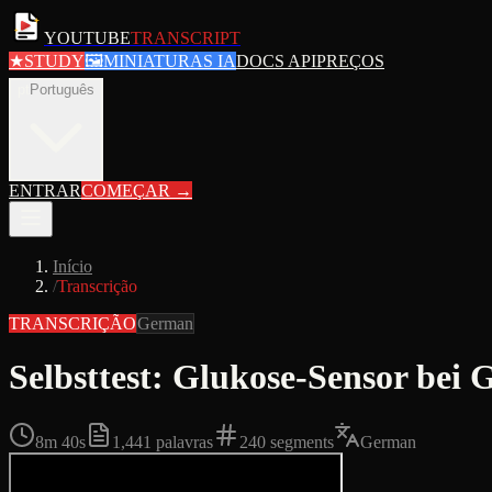
YOUTUBE
TRANSCRIPT
★
STUDY
🖼
MINIATURAS IA
DOCS API
PREÇOS
pt
Português
ENTRAR
COMEÇAR
→
Início
/
Transcrição
TRANSCRIÇÃO
German
Selbsttest: Glukose-Sensor bei
8m 40s
1,441
palavras
240
segments
German