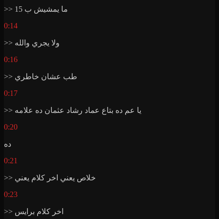
>> ما يمشيش ب 15
0:14
>> ولا يجري والله
0:16
>> طب عشان خاطري
0:17
>> يا عم ده بتاع عماد رشاد عثمان ده علامه
0:20
ده
0:21
>> خلاص يعني اخر كلام يعني
0:23
>> اخر كلام برايس